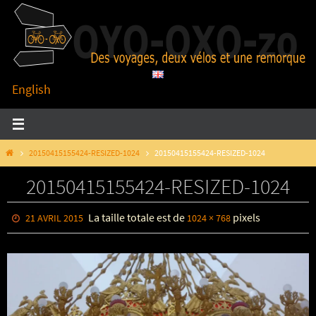
Passer
vers
le
contenu
English
HOME
20150415155424-RESIZED-1024
20150415155424-RESIZED-1024
20150415155424-RESIZED-1024
La taille totale est de
pixels
21 AVRIL 2015
1024 × 768