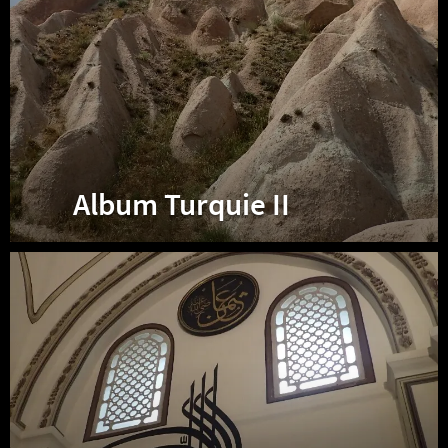
Album Turquie II
Album
Turquie
I