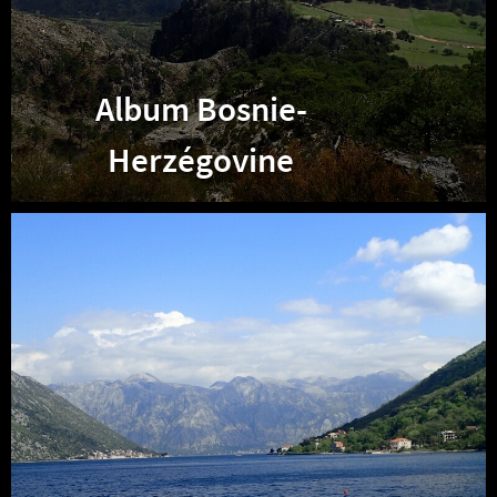
Album Bosnie-
Herzégovine
Album
Monténégro