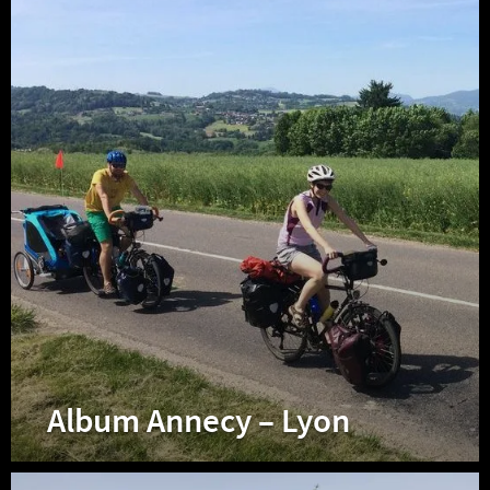
Album
Annecy
–
Lyon
Album Annecy – Lyon
Album