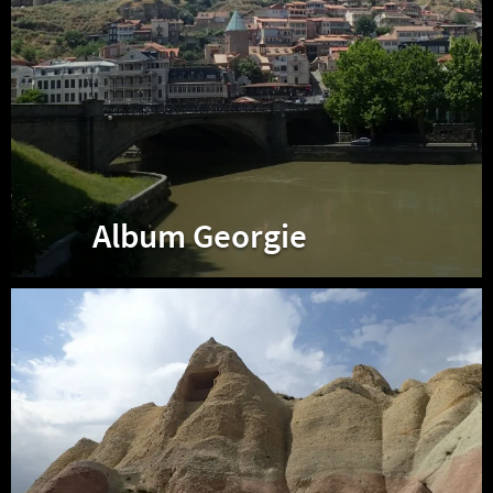
Album Georgie
Album
Turquie
II