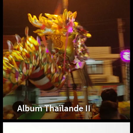
Thaïlande
II
Album Thaïlande II
Album
Myanmar