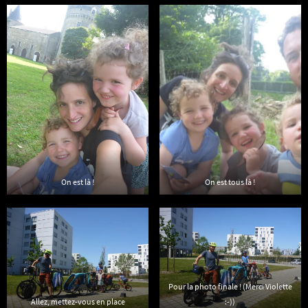
On est là !
On est tous là !
Pour la photo finale ! (Merci Violette
Allez, mettez-vous en place
:-))