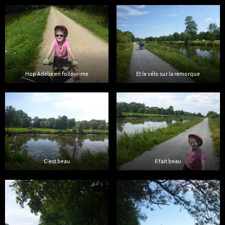
Hop Adélie en follow-me
Et le vélo sur la remorque
C’est beau
Il fait beau