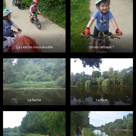
Ça y est on nous double
On les rattrape ?
La faune
La flore