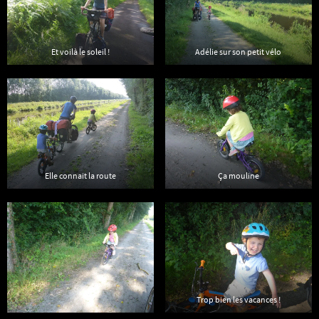
Et voilà le soleil !
Adélie sur son petit vélo
Elle connait la route
Ça mouline
Trop bien les vacances !