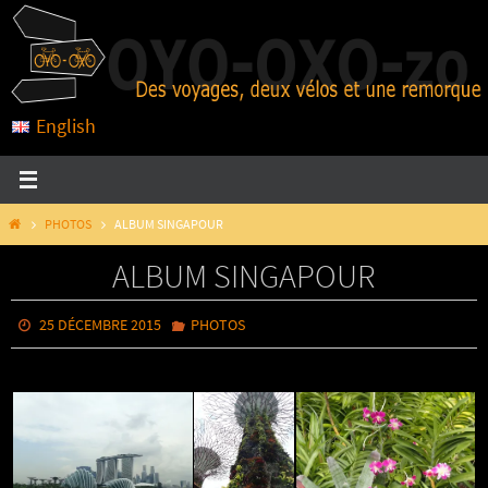
Passer
vers
le
contenu
English
HOME
PHOTOS
ALBUM SINGAPOUR
ALBUM SINGAPOUR
25 DÉCEMBRE 2015
PHOTOS