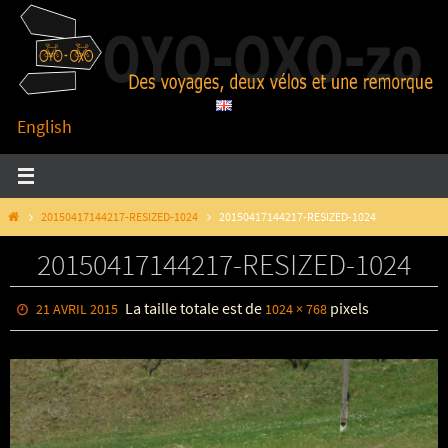
Passer
vers
le
contenu
English
HOME
20150417144217-RESIZED-1024
20150417144217-RESIZED-1024
20150417144217-RESIZED-1024
La taille totale est de
pixels
21 AVRIL 2015
1024 × 768