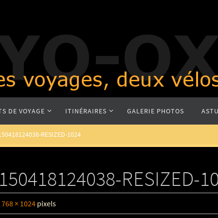
TS DE VOYAGE
ITINÉRAIRES
GALERIE PHOTOS
ASTU
150418124038-RESIZED-1024
150418124038-RESIZED-1
e
768 × 1024
pixels