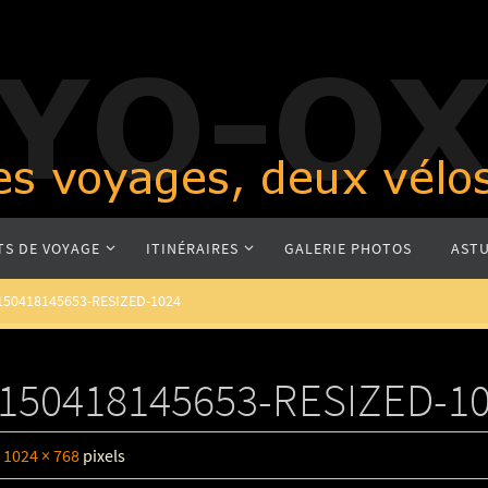
TS DE VOYAGE
ITINÉRAIRES
GALERIE PHOTOS
ASTU
150418145653-RESIZED-1024
150418145653-RESIZED-1
e
1024 × 768
pixels