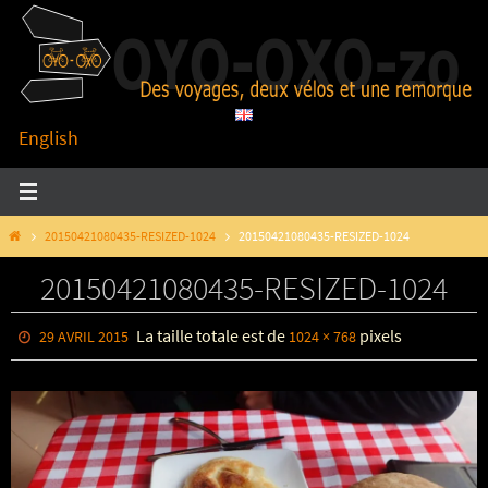
Passer
vers
le
contenu
English
HOME
20150421080435-RESIZED-1024
20150421080435-RESIZED-1024
20150421080435-RESIZED-1024
La taille totale est de
pixels
29 AVRIL 2015
1024 × 768