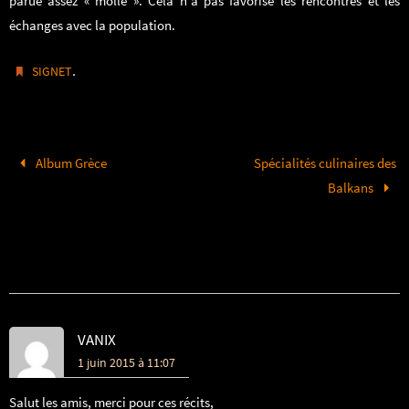
parue assez « molle ». Cela n’a pas favorisé les rencontres et les
échanges avec la population.
.
SIGNET
Album Grèce
Spécialités culinaires des
Balkans
3 COMMENTAIRES
VANIX
1 juin 2015 à 11:07
Salut les amis, merci pour ces récits,