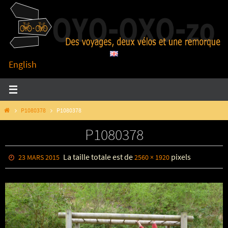
Passer
vers
le
contenu
English
HOME
P1080378
P1080378
P1080378
La taille totale est de
pixels
23 MARS 2015
2560 × 1920