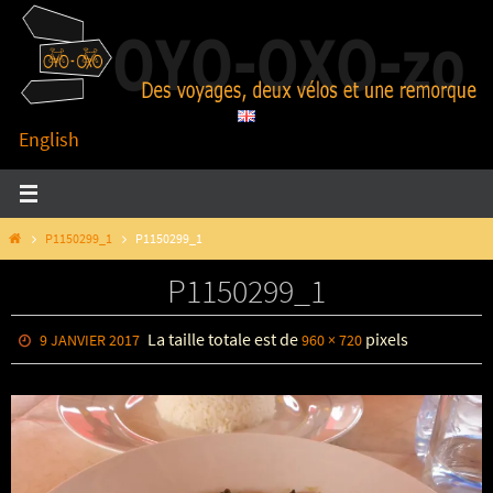
Passer
vers
le
contenu
English
HOME
P1150299_1
P1150299_1
P1150299_1
La taille totale est de
pixels
9 JANVIER 2017
960 × 720