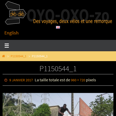
Passer
vers
le
contenu
English
HOME
P1150544_1
P1150544_1
P1150544_1
La taille totale est de
pixels
9 JANVIER 2017
960 × 720