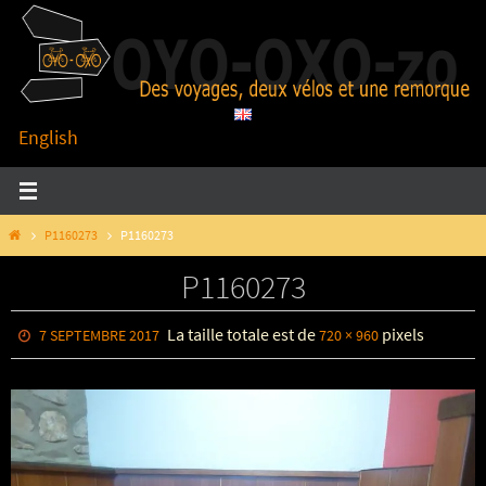
Passer
vers
le
contenu
English
HOME
P1160273
P1160273
P1160273
La taille totale est de
pixels
7 SEPTEMBRE 2017
720 × 960