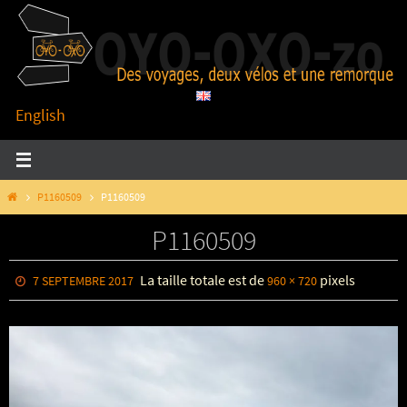
Passer
vers
le
contenu
English
HOME
P1160509
P1160509
P1160509
La taille totale est de
pixels
7 SEPTEMBRE 2017
960 × 720