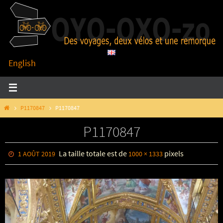
Passer
vers
le
contenu
English
HOME
P1170847
P1170847
P1170847
La taille totale est de
pixels
1 AOÛT 2019
1000 × 1333