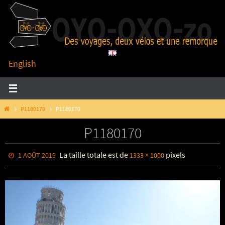
Passer
vers
le
contenu
English
HOME
P1180170
P1180170
P1180170
La taille totale est de
pixels
1 AOÛT 2019
1333 × 1000