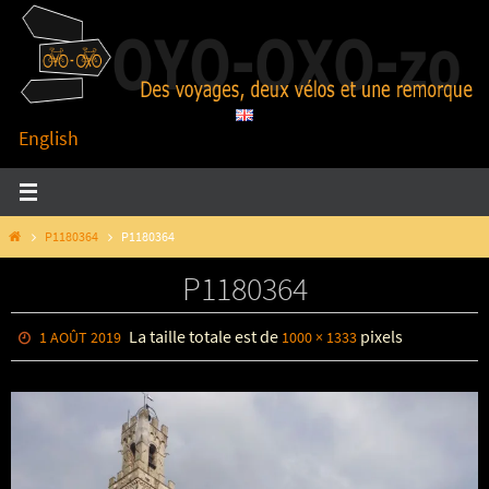
Passer
vers
le
contenu
English
HOME
P1180364
P1180364
P1180364
La taille totale est de
pixels
1 AOÛT 2019
1000 × 1333