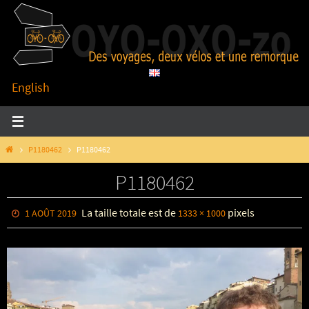
Passer
vers
le
contenu
English
HOME
P1180462
P1180462
P1180462
La taille totale est de
pixels
1 AOÛT 2019
1333 × 1000