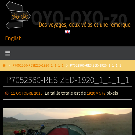
Passer
vers
le
contenu
English
HOME
P7052560-RESIZED-1920_1_1_1_1
P7052560-RESIZED-1920_1_1_1_1
P7052560-RESIZED-1920_1_1_1_1
La taille totale est de
pixels
11 OCTOBRE 2015
1920 × 578