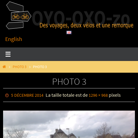
Passer
vers
le
contenu
English
HOME
PHOTO 3
PHOTO 3
PHOTO 3
La taille totale est de
pixels
5 DÉCEMBRE 2014
1296 × 968