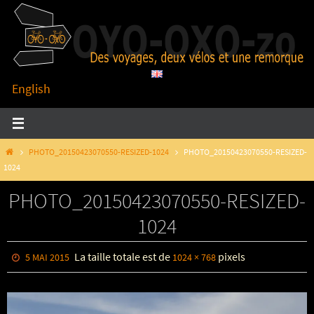
Passer
vers
le
contenu
English
HOME
PHOTO_20150423070550-RESIZED-1024
PHOTO_20150423070550-RESIZED-
1024
PHOTO_20150423070550-RESIZED-
1024
La taille totale est de
pixels
5 MAI 2015
1024 × 768