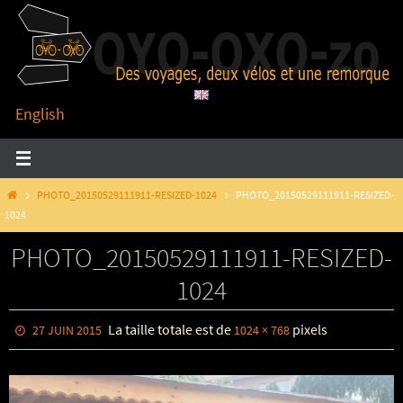
Passer
vers
le
contenu
English
HOME
PHOTO_20150529111911-RESIZED-1024
PHOTO_20150529111911-RESIZED-
1024
PHOTO_20150529111911-RESIZED-
1024
La taille totale est de
pixels
27 JUIN 2015
1024 × 768