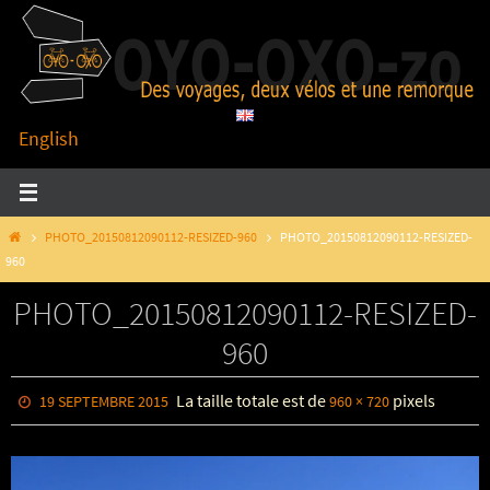
Passer
vers
le
contenu
English
HOME
PHOTO_20150812090112-RESIZED-960
PHOTO_20150812090112-RESIZED-
960
PHOTO_20150812090112-RESIZED-
960
La taille totale est de
pixels
19 SEPTEMBRE 2015
960 × 720