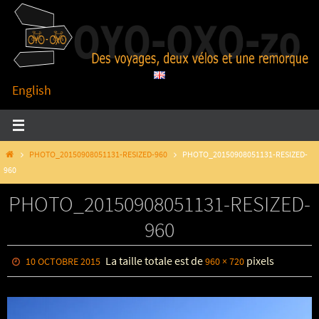
Passer
vers
le
contenu
English
HOME
PHOTO_20150908051131-RESIZED-960
PHOTO_20150908051131-RESIZED-
960
PHOTO_20150908051131-RESIZED-
960
La taille totale est de
pixels
10 OCTOBRE 2015
960 × 720