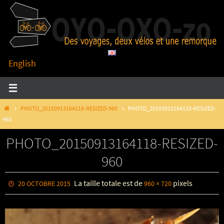
Passer
vers
le
contenu
English
HOME
PHOTO_20150913164118-RESIZED-960
PHOTO_20150913164118-RESIZED-
960
PHOTO_20150913164118-RESIZED-
960
La taille totale est de
pixels
20 OCTOBRE 2015
960 × 720