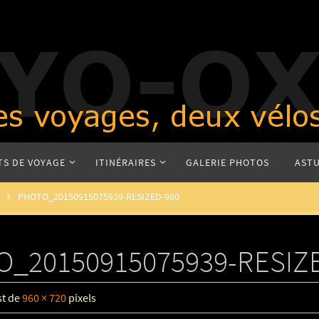
TS DE VOYAGE
ITINÉRAIRES
GALERIE PHOTOS
ASTU
PHOTO_20150915075939-RESIZED-960
_20150915075939-RESIZ
est de
960 × 720
pixels