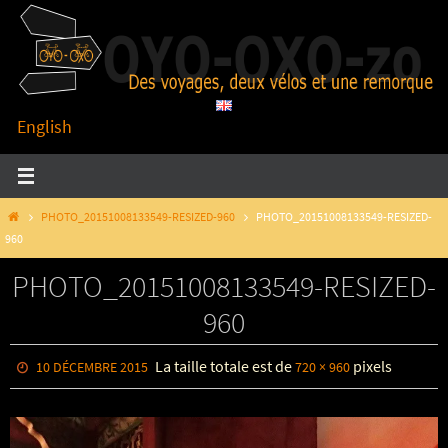
Passer
vers
le
contenu
English
HOME
PHOTO_20151008133549-RESIZED-960
PHOTO_20151008133549-RESIZED-
960
PHOTO_20151008133549-RESIZED-
960
La taille totale est de
pixels
10 DÉCEMBRE 2015
720 × 960