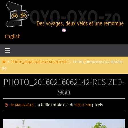
Passer
vers
le
contenu
English
HOME
PHOTO_20160216062142-RESIZED-960
PHOTO_20160216062142-RESIZED-
960
PHOTO_20160216062142-RESIZED-
960
La taille totale est de
pixels
15 MARS 2016
960 × 720