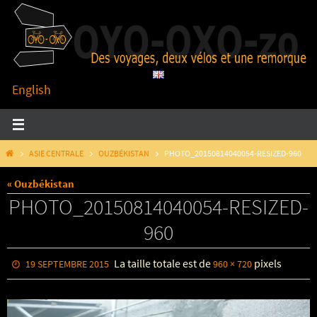
Passer
vers
le
contenu
English
HOME
ASIE CENTRALE
OUZBÉKISTAN
PHOTO_20150814040054-RESIZED-960
« Ouzbékistan
PHOTO_20150814040054-RESIZED-
960
La taille totale est de
pixels
19 SEPTEMBRE 2015
960 × 720