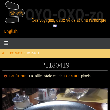
Passer
vers
le
contenu
English
HOME
P1180419
P1180419
P1180419
La taille totale est de
pixels
1 AOÛT 2019
1333 × 1000